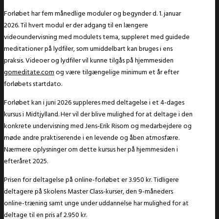
Forløbet har fem månedlige moduler og begynder d. 1. januar
2026. Til hvert modul er der adgang til en længere
videoundervisning med modulets tema, suppleret med guidede
meditationer på lydfiler, som umiddelbart kan bruges i ens
praksis. Videoer og lydfiler vil kunne tilgås på hjemmesiden
gomeditate.com
og være tilgængelige minimum et år efter
forløbets startdato.
Forløbet kan i juni 2026 suppleres med deltagelse i et 4-dages
kursus i Midtjylland. Her vil der blive mulighed for at deltage i den
konkrete undervisning med Jens-Erik Risom og medarbejdere og
møde andre praktiserende i en levende og åben atmosfære.
Nærmere oplysninger om dette kursus her på hjemmesiden i
efteråret 2025.
Prisen for deltagelse på online-forløbet er 3.950 kr. Tidligere
deltagere på Skolens Master Class-kurser, den 9-måneders
online-træning samt unge under uddannelse har mulighed for at
deltage til en pris af 2.950 kr.