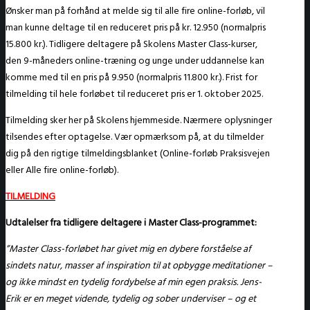
Ønsker man på forhånd at melde sig til alle fire online-forløb, vil
man kunne deltage til en reduceret pris på kr. 12.950 (normalpris
15.800 kr.). Tidligere deltagere på Skolens Master Class-kurser,
den 9-måneders online-træning og unge under uddannelse kan
komme med til en pris på 9.950 (normalpris 11.800 kr.). Frist for
tilmelding til hele forløbet til reduceret pris er 1. oktober 2025.
Tilmelding sker her på Skolens hjemmeside. Nærmere oplysninger
tilsendes efter optagelse. Vær opmærksom på, at du tilmelder
dig på den rigtige tilmeldingsblanket (Online-forløb Praksisvejen
eller Alle fire online-forløb).
TILMELDING
Udtalelser fra tidligere deltagere i Master Class-programmet:
”
Master Class-forløbet har givet mig en dybere forståelse af
sindets natur, masser af inspiration til at opbygge meditationer –
og ikke mindst en tydelig fordybelse af min egen praksis. Jens-
Erik er en meget vidende, tydelig og sober underviser – og et