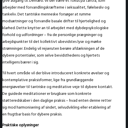
give adgang til. Dernæst vil der være et fokus på tantra, som
arbejder med forvandlingskræfterne i seksualitet, følelsesliv og
tankeliv. Det tantriske menneske forsøger at rumme
modsætninger og forvandle basale drifter til hjertelighed og
klarhed. Dette knytter an til arbejdet med dybdepsykologiske
forhold og udfordringer – fra de personlige prægninger og
arbejdspunkter til det kollektivt ubevidstes lyse og mørke
strømninger. Endelig vil rejseruten berøre afdækningen af de
dybere potentialer, som selve bevidsthedens og hjertets
intelligens bærer i sig.
Til hvert område vil der blive introduceret konkrete øvelser og
kontemplative praksisformer, lige fra grundlæggende
energiøvelser til tantriske og meditative veje til dybere kontakt.
De guidede meditationer er brugbare som konkrete
støtteredskaber i den daglige praksis – hvad enten denne retter
sig mod harmonisering af sindet, selvudvikling eller etablering af
en frugtbar basis for dybere praksis.
Praktiske oplysninger