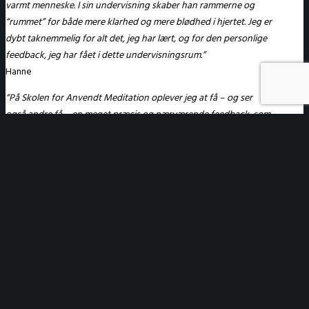
varmt menneske. I sin undervisning skaber han rammerne og
“rummet” for både mere klarhed og mere blødhed i hjertet. Jeg er
dybt taknemmelig for alt det, jeg har lært, og for den personlige
feedback, jeg har fået i dette undervisningsrum.
”
Hanne
“
På Skolen for Anvendt Meditation oplever jeg at få – og ser
også andre få – en meget præcis og nærværende feedback, som
nogle gange også berører mere personlige emner. Jens Erik
Risom har desuden en meget stor viden inden for de områder,
han knytter til kurserne, hvilket mærkes tydeligt i
undervisningen. Der er altid en fin balance mellem praksis,
refleksion, spørgsmål og det tema, som er overskriften for kurset.
Alt i alt oplever jeg en stor dybde, et stærkt fagligt niveau og et
helt særligt nærvær.
”
Penelope
”
Undervisningen på Master Class, retreats m.v. ved Skolen for
Anvendt Meditation er på et højt kvalificeret niveau og tydeligt
forankret i en mangeårig, fordybet indre praksis. Det giver