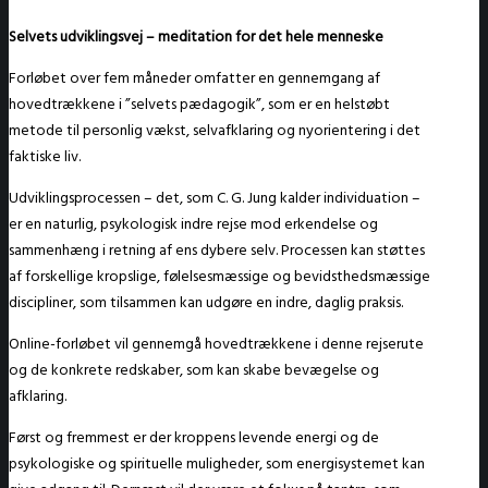
Selvets udviklingsvej – meditation for det hele menneske
Forløbet over fem måneder omfatter en gennemgang af
hovedtrækkene i ”selvets pædagogik”, som er en helstøbt
metode til personlig vækst, selvafklaring og nyorientering i det
faktiske liv.
Udviklingsprocessen – det, som C. G. Jung kalder individuation –
er en naturlig, psykologisk indre rejse mod erkendelse og
sammenhæng i retning af ens dybere selv. Processen kan støttes
af forskellige kropslige, følelsesmæssige og bevidsthedsmæssige
discipliner, som tilsammen kan udgøre en indre, daglig praksis.
Online-forløbet vil gennemgå hovedtrækkene i denne rejserute
og de konkrete redskaber, som kan skabe bevægelse og
afklaring.
Først og fremmest er der kroppens levende energi og de
psykologiske og spirituelle muligheder, som energisystemet kan