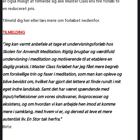
er også muligt at tilmelde sig alle Master Class’ens fire forløb til
en reduceret pris.
Tilmeld dig her eller læs mere om forløbet nedenfor.
TILMELDING
”
Jeg kan varmt anbefale at tage et undervisningsforløb hos
Skolen for Anvendt Meditation. Rigtig brugbar og værdifuld
undervisning i meditation og motiverende til at etablere en
daglig praksis. I Master Class forløbet har jeg fået mere begreb
om forskellige trin og faser i meditation, som man kan opleve og
blive bevidst om, hvilket har gjort det lettere at finde rundt i mit
eget indre landskab. Samt det har været spændende med
input/refleksioner om vores sindsvaner, livsprocesser og
eksistens, og om hvordan vi kan arbejde hen imod at komme
mere i samklang, med hvem vi er, og derved at leve et mere
autentisk liv. En Stor tak herfra.
”
Birte