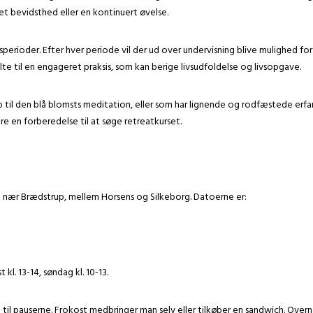
tet bevidsthed eller en kontinuert øvelse.
rioder. Efter hver periode vil der ud over undervisning blive mulighed for 
lte til en engageret praksis, som kan berige livsudfoldelse og livsopgave.
til den blå blomsts meditation, eller som har lignende og rodfæstede erfari
e en forberedelse til at søge retreatkurset.
g nær Brædstrup, mellem Horsens og Silkeborg. Datoerne er:
kl. 13-14, søndag kl. 10-13.
frugt til pauserne. Frokost medbringer man selv eller tilkøber en sandwich. Ove