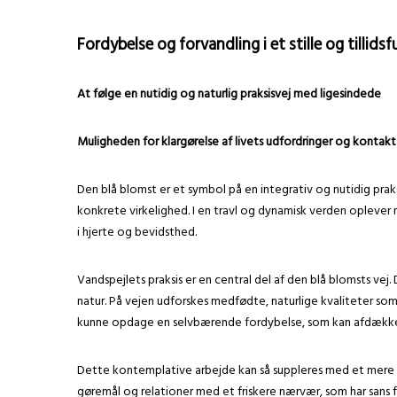
Fordybelse og forvandling i et stille og tillids
At følge en nutidig og naturlig praksisvej med ligesindede
Muligheden for klargørelse af livets udfordringer og kontakt
Den blå blomst er et symbol på en integrativ og nutidig pr
konkrete virkelighed. I en travl og dynamisk verden oplever m
i hjerte og bevidsthed.
Vandspejlets praksis er en central del af den blå blomsts ve
natur. På vejen udforskes medfødte, naturlige kvaliteter 
kunne opdage en selvbærende fordybelse, som kan afdække in
Dette kontemplative arbejde kan så suppleres med et mere v
gøremål og relationer med et friskere nærvær, som har sans