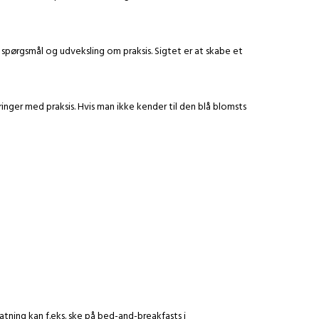
spørgsmål og udveksling om praksis. Sigtet er at skabe et
nger med praksis. Hvis man ikke kender til den blå blomsts
rnatning kan f.eks. ske på bed-and-breakfasts i