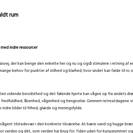
fuldt rum
 med indre ressourcer
aksisvej, der kan berige den enkelte her og nu og også stimulere i retnin
ange behov for punkter af stilhed og klarhed, hvor sindet kan falde til ro 
j. Den vidende bevidsthed og det følende hjerte kan vågne op fra sindets dr
som fredfuldhed, åbenhed, vågenhed og hengivelse. Gennem retreatdagene v
dre kilder til frihed, glæde og meningsfylde.
ågent tilstedevær i den konkrete tilværelse. At bære vand og hugge brænde
 for verden og dét, som verden har brug for. Tiden uden for kursusrummet o