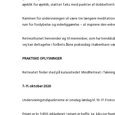
øjeblik for øjeblik, støttet f.eks. med punkter af dobbeltret
Rammen for undervisningen vil være tre længere meditationspe
rum for fordybelse og inderliggørelse – at inspirere den enke
Retreatkurset henvender sig til mennesker, som har kendskab 
vej kan deltagelse i forårets åbne praksisdag i København vær
PRAKTISKE OPLYSNINGER
Retreatet finder sted på kursusstedet MindRetreat i Tønnin
7.-11. oktober 2026
Undervisningstidspunkterne er onsdag-lørdag kl. 10-17. Frokost 
Prisen er kr. 5.850. Inkluderet i prisen er kaffe, te, kiks og 