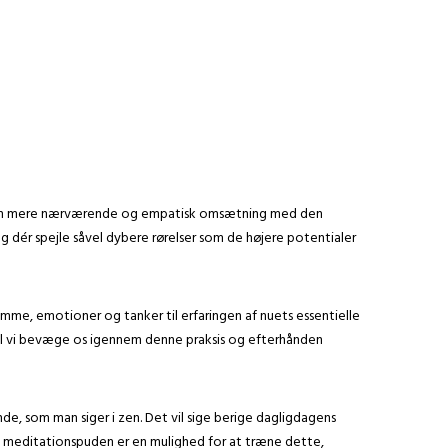
g af en mere nærværende og empatisk omsætning med den
og dér spejle såvel dybere rørelser som de højere potentialer
ømme, emotioner og tanker til erfaringen af nuets essentielle
il vi bevæge os igennem denne praksis og efterhånden
, som man siger i zen. Det vil sige berige dagligdagens
g meditationspuden er en mulighed for at træne dette,