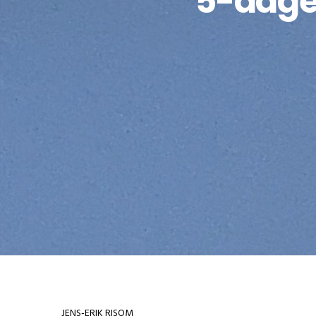
5-dage
JENS-ERIK RISOM