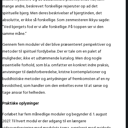
mange andre, beskrevet forskellige rejseruter op ad det
spirituelle bjerg. Men deres beskrivelser af bjergtinden, det
absolutte, er ikke så forskellige. Som zenmesteren Ikkyu sagde:
”Ved bjergets fod er vi alle forskellige. På toppen ser vi den
samme måne.”
Gennem fem moduler vil der blive præsenteret perspektiver og
metoder til spirituel fordybelse. Der er tale om en palet af
muligheder, ikke et udtømmende katalog. Men dog nogle
essentielle forhold, som bl.a. omfatter en konkret indre praksis,
anvisninger til dødsforberedelse, kristne kontemplationer og
buddhistiske metoder og antydninger af fremkomsten af en ny
bevidsthed, som handler om den enkeltes evne til at sanse og
tage ansvar for helheden.
Praktiske oplysninger
Forløbet har fem månedlige moduler og begynder d. 1. august
2027. Til hvert modul er der adgang til en længere
videoundervisning med modulets tema, suppleret med guidede