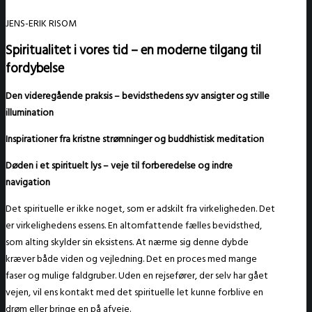
JENS-ERIK RISOM
Spiritualitet i vores tid – en moderne tilgang til
fordybelse
Den
videregående
praksis – bevidsthedens syv ansigter og stille
illumination
Inspirationer fra kristne strømninger og buddhistisk meditation
Døden i et spirituelt lys – veje til forberedelse og indre
navigation
Det spirituelle er ikke noget, som er adskilt fra virkeligheden. Det
er virkelighedens essens. En altomfattende fælles bevidsthed,
som alting skylder sin eksistens. At nærme sig denne dybde
kræver både viden og vejledning. Det en proces med mange
faser og mulige faldgruber. Uden en rejsefører, der selv har gået
vejen, vil ens kontakt med det spirituelle let kunne forblive en
drøm eller bringe en på afveje.