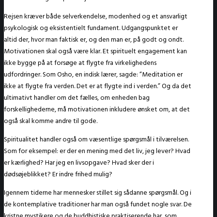
Rejsen kræver både selverkendelse, modenhed og et ansvarligt
psykologisk og eksistentielt fundament. Udgangspunktet er
altid der, hvor man faktisk er, og den man er, på godt og ondt.
Motivationen skal også være klar. Et spirituelt engagement kan
ikke bygge på at forsøge at flygte fra virkelighedens
udfordringer. Som Osho, en indisk lærer, sagde: ”Meditation er
ikke at flygte fra verden. Det er at flygte ind i verden.” Og da det
ultimativt handler om det fælles, om enheden bag
forskellighederne, må motivationen inkludere ønsket om, at det
også skal komme andre til gode.
Spiritualitet handler også om væsentlige spørgsmål i tilværelsen.
Som for eksempel: er der en mening med det liv, jeg lever? Hvad
er kærlighed? Har jeg en livsopgave? Hvad sker der i
dødsøjeblikket? Er indre frihed mulig?
Igennem tiderne har mennesker stillet sig sådanne spørgsmål. Og i
de kontemplative traditioner har man også fundet nogle svar. De
kristne mystikere og de buddhistiske praktiserende har, som