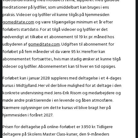
meditationer på lydfiler, som umiddelbart kan bruges i ens
praksis. Videoer og lydfiler vil kunne tilgås på hjemmesiden
gomeditate.com
og være tilgængelige minimum et år efter
forløbets startdato. For at tilgå videoer og lydfiler er det
nødvendigt at tilkøbe et abonnement til 19 kr. pr. måned hos
udbyderen af
gomeditate.com
. Udgiften til abonnement for
forløbet på fem måneder vil da være 95 kr. Herefter kan
abonnementet fortsætte
s
, hvis man stadig ønsker at kunne tilgå
videoer og lydfiler. Abonnementet kan til hver en tid opsiges.
Forløbet kan i januar 2028 suppleres med deltagelse i et 4-dages
kursus i Midtjylland. Her vil der blive mulighed for at deltage i den
konkrete undervisning med Jens-Erik Risom og medarbejdere og
møde andre praktiserende i en levende og åben atmosfære.
Nærmere oplysninger om dette kursus vil blive bragt her på
hjemmesiden i foråret 2027.
Prisen for deltagelse på online-forløbet er 3.950 kr. Tidligere
deltagere på Skolens Master Class-kurser, den 9-måneders