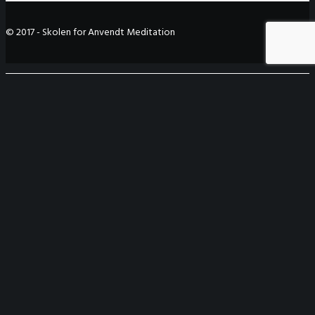
© 2017 - Skolen for Anvendt Meditation
VEJE TIL FORDYBELSE
Veje til fordybelse
Skolens idégrundlag
Essentiel meditation
De tre ringes vej
Vækstcenterpædagogikken
Zen-mindfulness
Bevidst livspraksis
2026
Intensivt 10-dages blå blomst retreat
Bevidsthedens lange rejse
Åben blå blomst praksisdag
Frøene fra den blå blomst – en videregivelse
5-dages blå blomst retreatkursus