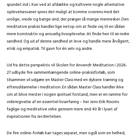
spundet ind i. Kun ved at afdække og kultivere nogle alternative
oplevelsesvaner synes det muligt at komme overens med det
urolige, vrede og bange sind, der præger så mange mennesker. Den
meditative praksis handler lige netop om at finde vej til en sådan
mere konstruktiv og ansvarlig livsoplevelse. At finde hen til sin indre
sandhed. Og ud af denne sandhed at leve og handle mere årvågent,
etisk og empatisk. Til gavn for én selv og andre.
Ud fra dette perspektiv vil Skolen for Anvendt Meditation i 2026-
27 udbyde fire sammenhængende online-praksisforløb, som
tilsammen vil udgøre en Master Class med en dybere træning og
efteruddannelse i meditation. En sådan Master Class handler ikke
om at blive mester i nogen spirituel forstand, men er en ramme for
videregivelse af en essentiel livserfaring – her Jens-Erik Risoms
faglige og meditative virke gennem mere end 40 år i lyset af
inspirationen fra Jes Bertelsen.
De fire online-forløb kan tages separat, men også som en helhed,