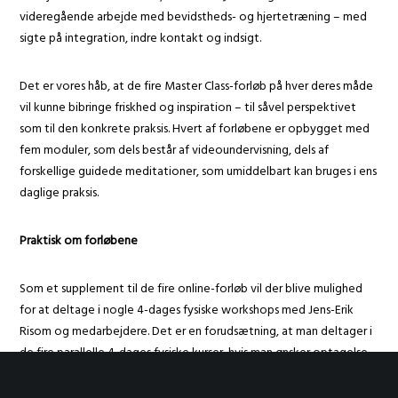
videregående arbejde med bevidstheds- og hjertetræning – med
sigte på integration, indre kontakt og indsigt.
Det er vores håb, at de fire Master Class-forløb på hver deres måde
vil kunne bibringe friskhed og inspiration – til såvel perspektivet
som til den konkrete praksis. Hvert af forløbene er opbygget med
fem moduler, som dels består af videoundervisning, dels af
forskellige guidede meditationer, som umiddelbart kan bruges i ens
daglige praksis.
Praktisk om forløbene
Som et supplement til de fire online-forløb vil der blive mulighed
for at deltage i nogle 4-dages fysiske workshops med Jens-Erik
Risom og medarbejdere. Det er en forudsætning, at man deltager i
de fire parallelle 4-dages fysiske kurser, hvis man ønsker optagelse
på det efterfølgende certificeringsmodul i 2028. Læs nærmere om
dette modul
her
.