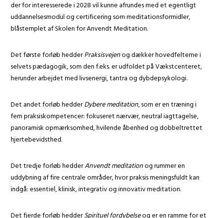
der for interesserede i 2028 vil kunne afrundes med et egentligt
uddannelsesmodul og certificering som meditationsformidler,
blåstemplet af Skolen for Anvendt Meditation.
Det første forløb hedder
Praksisvejen
og dækker hovedfelterne i
selvets pædagogik, som den f.eks. er udfoldet på Vækstcenteret,
herunder arbejdet med livsenergi, tantra og dybdepsykologi.
Det andet forløb hedder
Dybere meditation
, som er en træning i
fem praksiskompetencer: fokuseret nærvær, neutral iagttagelse,
panoramisk opmærksomhed, hvilende åbenhed og dobbeltrettet
hjertebevidsthed.
Det tredje forløb hedder
Anvendt meditation
og rummer en
uddybning af fire centrale områder, hvor praksis meningsfuldt kan
indgå: essentiel, klinisk, integrativ og innovativ meditation.
Det fjerde forløb hedder
Spirituel fordybelse
og er en ramme for et