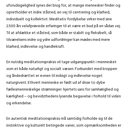
uforudsigelighed synes der brug for, at mange mennesker finder og
opretholder et indre ståsted, en vej til centrering og klarhed,
individuelt og kollektivt. Meditativ fordybelse virker med sine
2.500 års velafprøvede erfaringer til at være et bud på en sådan vej.
Til at afdække et ståsted, som både er stabilt og fleksibelt, så
tilværelsens indre og ydre udfordringer kan mødes med mere
klarhed, indlevelse og handlekraft.
En nutidig meditationspraksis vil tage udgangspunkt i mennesket
som et både naturligt og socialt væsen. Forbundet med kroppen
og åndedrættet er evnen til indsigt og indlevelse noget
naturgivent. Ethvert menneske er født ud af disse to dybe
fællesmenneskelige strømninger: hjertets sans for samhørighed og
kærlighed – og bevidsthedens lysende begavelse i forhold til viden
og erkendelse.
En autentisk meditationspraksis må samtidig forholde sig til de
instinktive og kulturelt betingede vaner, som opmærksomheden er