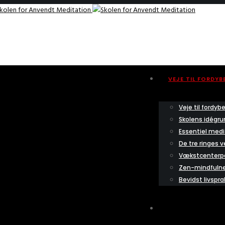
VEJE TIL FORDYB
Veje til fordyb
Skolens idégru
Essentiel medi
De tre ringes v
Vækstcenterp
Zen-mindfuln
Bevidst livspra
2026