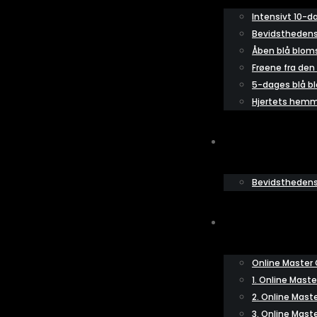
Intensivt 10-d
Bevidsthedens
Åben blå blom
Frøene fra den
5-dages blå b
Hjertets hemm
2027
Bevidsthedens l
ONLINE
Online Master 
1. Online Maste
2. Online Mast
3. Online Mast