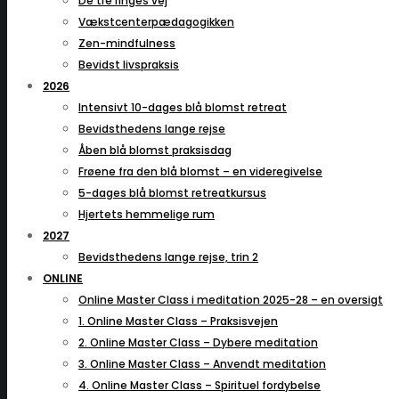
De tre ringes vej
Vækstcenterpædagogikken
Zen-mindfulness
Bevidst livspraksis
2026
Intensivt 10-dages blå blomst retreat
Bevidsthedens lange rejse
Åben blå blomst praksisdag
Frøene fra den blå blomst – en videregivelse
5-dages blå blomst retreatkursus
Hjertets hemmelige rum
2027
Bevidsthedens lange rejse, trin 2
ONLINE
Online Master Class i meditation 2025-28 – en oversigt
1. Online Master Class – Praksisvejen
2. Online Master Class – Dybere meditation
3. Online Master Class – Anvendt meditation
4. Online Master Class – Spirituel fordybelse