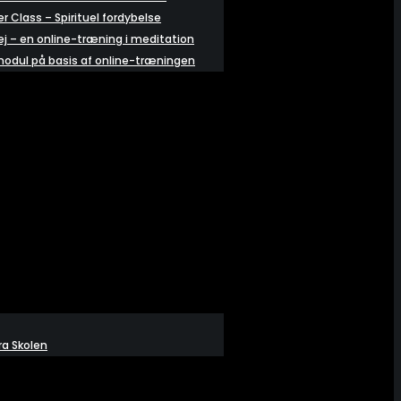
r Class – Spirituel fordybelse
vej – en online-træning i meditation
modul på basis af online-træningen
R
ra Skolen