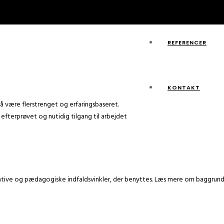
REFERENCER
KONTAKT
må være flerstrenget og erfaringsbaseret.
terprøvet og nutidig tilgang til arbejdet
itative og pædagogiske indfaldsvinkler, der benyttes. Læs mere om baggrun