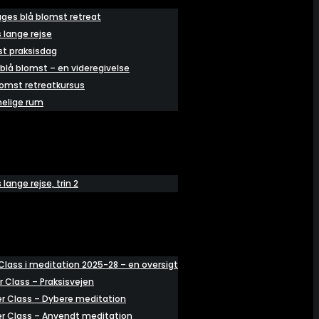
ages blå blomst retreat
 lange rejse
st praksisdag
 blå blomst – en videregivelse
lomst retreatkursus
elige rum
ange rejse, trin 2
Class i meditation 2025-28 – en oversigt
r Class – Praksisvejen
er Class – Dybere meditation
er Class – Anvendt meditation