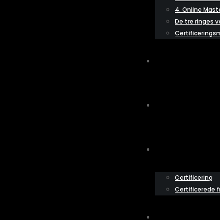
4. Online Maste
De tre ringes 
Certificerings
KONSULTATIONE
UNDERVISERE
CERTIFICERING
Certificering
Certificerede f
BØGER