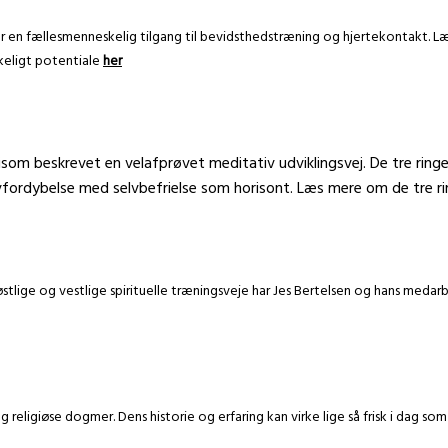
er en fællesmenneskelig tilgang til bevidsthedstræning og hjertekontakt. 
keligt potentiale
her
isom beskrevet en velafprøvet meditativ udviklingsvej. De tre ring
lvfordybelse med selvbefrielse som horisont. Læs mere om de tre r
østlige og vestlige spirituelle træningsveje har Jes Bertelsen og hans med
 religiøse dogmer. Dens historie og erfaring kan virke lige så frisk i dag s