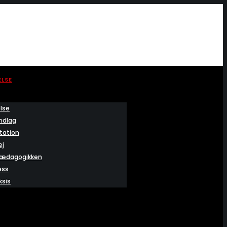
ELSE
else
ndlag
tation
ej
ædagogikken
ess
ksis