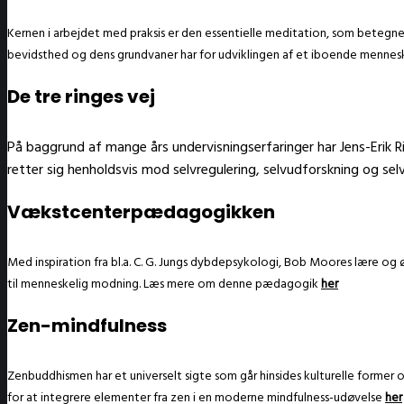
Kernen i arbejdet med praksis er den essentielle meditation, som betegn
bevidsthed og dens grundvaner har for udviklingen af et iboende mennes
De tre ringes vej
På baggrund af mange års undervisningserfaringer har Jens-Erik R
retter sig henholdsvis mod selvregulering, selvudforskning og se
Vækstcenterpædagogikken
Med inspiration fra bl.a. C. G. Jungs dybdepsykologi, Bob Moores lære og 
til menneskelig modning. Læs mere om denne pædagogik
her
Zen-mindfulness
Zenbuddhismen har et universelt sigte som går hinsides kulturelle former og
for at integrere elementer fra zen i en moderne mindfulness-udøvelse
her