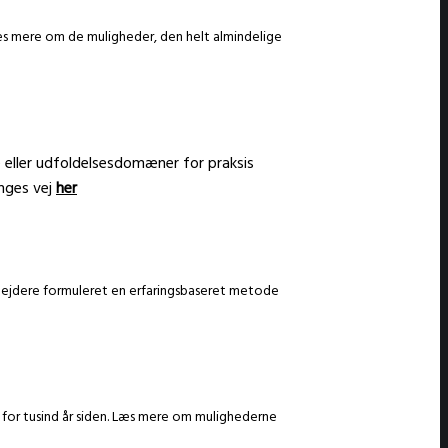
Læs mere om de muligheder, den helt almindelige
e eller udfoldelsesdomæner for praksis
inges vej
her
arbejdere formuleret en erfaringsbaseret metode
om for tusind år siden. Læs mere om mulighederne