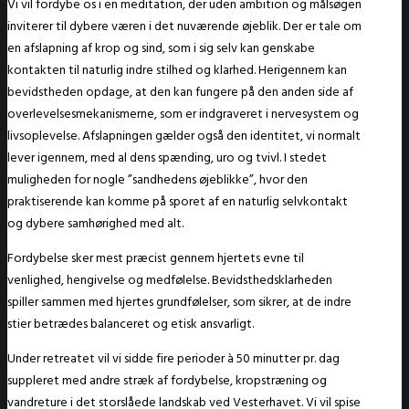
Vi vil fordybe os i en meditation, der uden ambition og målsøgen
inviterer til dybere væren i det nuværende øjeblik. Der er tale om
en afslapning af krop og sind, som i sig selv kan genskabe
kontakten til naturlig indre stilhed og klarhed. Herigennem kan
bevidstheden opdage, at den kan fungere på den anden side af
overlevelsesmekanismerne, som er indgraveret i nervesystem og
livsoplevelse. Afslapningen gælder også den identitet, vi normalt
lever igennem, med al dens spænding, uro og tvivl. I stedet
muligheden for nogle ”sandhedens øjeblikke”, hvor den
praktiserende kan komme på sporet af en naturlig selvkontakt
og dybere samhørighed med alt.
Fordybelse sker mest præcist gennem hjertets evne til
venlighed, hengivelse og medfølelse. Bevidsthedsklarheden
spiller sammen med hjertes grundfølelser, som sikrer, at de indre
stier betrædes balanceret og etisk ansvarligt.
Under retreatet vil vi sidde fire perioder à 50 minutter pr. dag
suppleret med andre stræk af fordybelse, kropstræning og
vandreture i det storslåede landskab ved Vesterhavet. Vi vil spise