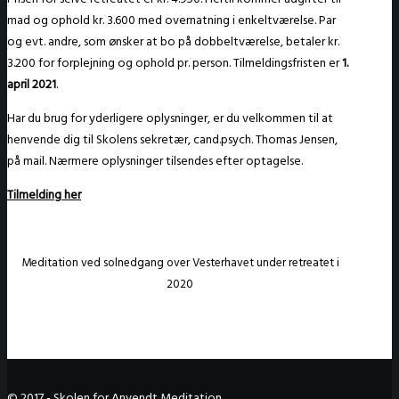
mad og ophold kr. 3.600 med overnatning i enkeltværelse. Par
og evt. andre, som ønsker at bo på dobbeltværelse, betaler kr.
3.200 for forplejning og ophold pr. person. Tilmeldingsfristen er
1.
april 2021
.
Har du brug for yderligere oplysninger, er du velkommen til at
henvende dig til Skolens sekretær, cand.psych. Thomas Jensen,
på mail. Nærmere oplysninger tilsendes efter optagelse.
Tilmelding her
Meditation ved solnedgang over Vesterhavet under retreatet i
2020
© 2017 - Skolen for Anvendt Meditation