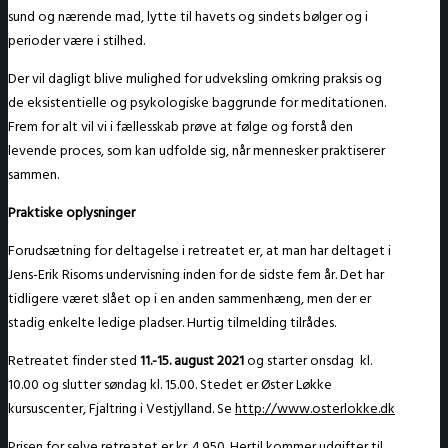
sund og nærende mad, lytte til havets og sindets bølger og i
perioder være i stilhed.
Der vil dagligt blive mulighed for udveksling omkring praksis og
de eksistentielle og psykologiske baggrunde for meditationen.
Frem for alt vil vi i fællesskab prøve at følge og forstå den
levende proces, som kan udfolde sig, når mennesker praktiserer
sammen.
Praktiske oplysninger
Forudsætning for deltagelse i retreatet er, at man har deltaget i
Jens-Erik Risoms undervisning inden for de sidste fem år. Det har
tidligere været slået op i en anden sammenhæng, men der er
stadig enkelte ledige pladser. Hurtig tilmelding tilrådes.
Retreatet finder sted
11.-15. august 2021
og
starter onsdag
kl.
10.00 og slutter søndag kl. 15.00. Stedet er Øster Løkke
kursuscenter, Fjaltring i Vestjylland. Se
http://www.osterlokke.dk
Prisen for selve retreatet er kr. 4.950. Hertil kommer udgifter til