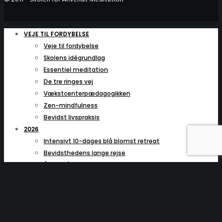
VEJE TIL FORDYBELSE
Veje til fordybelse
Skolens idégrundlag
Essentiel meditation
De tre ringes vej
Vækstcenterpædagogikken
Zen-mindfulness
Bevidst livspraksis
2026
Intensivt 10-dages blå blomst retreat
Bevidsthedens lange rejse
Åben blå blomst praksisdag
Frøene fra den blå blomst – en videregivelse
5-dages blå blomst retreatkursus
Hjertets hemmelige rum
2027