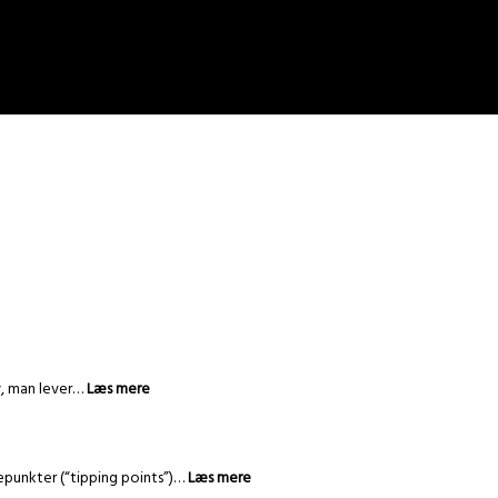
iv, man lever…
Læs mere
epunkter (“tipping points”)…
Læs mere