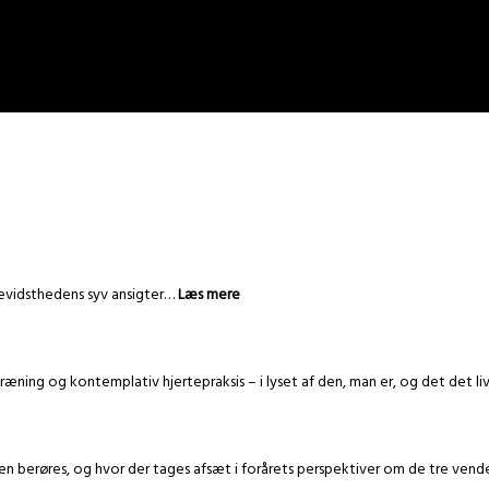
 bevidsthedens syv ansigter…
Læs mere
ræning og kontemplativ hjertepraksis – i lyset af den, man er, og det det l
sen berøres, og hvor der tages afsæt i forårets perspektiver om de tre vend