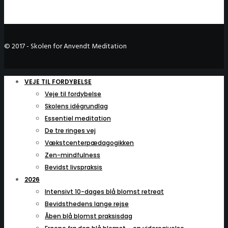
© 2017 - Skolen for Anvendt Meditation
VEJE TIL FORDYBELSE
Veje til fordybelse
Skolens idégrundlag
Essentiel meditation
De tre ringes vej
Vækstcenterpædagogikken
Zen-mindfulness
Bevidst livspraksis
2026
Intensivt 10-dages blå blomst retreat
Bevidsthedens lange rejse
Åben blå blomst praksisdag