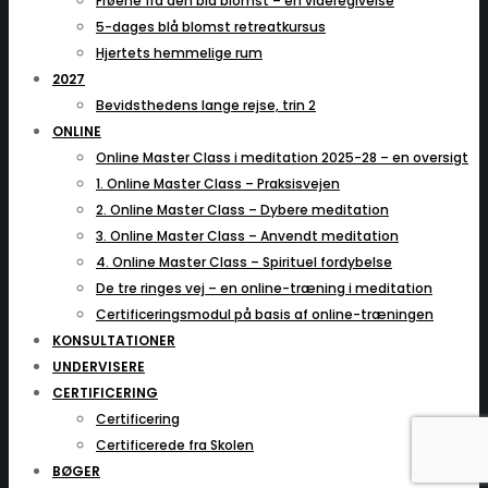
Frøene fra den blå blomst – en videregivelse
5-dages blå blomst retreatkursus
Hjertets hemmelige rum
2027
Bevidsthedens lange rejse, trin 2
ONLINE
Online Master Class i meditation 2025-28 – en oversigt
1. Online Master Class – Praksisvejen
2. Online Master Class – Dybere meditation
3. Online Master Class – Anvendt meditation
4. Online Master Class – Spirituel fordybelse
De tre ringes vej – en online-træning i meditation
Certificeringsmodul på basis af online-træningen
KONSULTATIONER
UNDERVISERE
CERTIFICERING
Certificering
Certificerede fra Skolen
BØGER