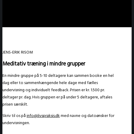
JENS-ERIK RISOM
Meditativ træning i mindre grupper
En mindre gruppe på 5-
10
deltagere kan sammen booke en hel
dag eller to sammenhængende hele dage med f
ælles
undervisning og individuelt feedback. Prisen er kr. 1.500 pr.
deltager pr. dag. Hvis gruppen er på under 5 deltagere, aftales
prisen særskilt.
Skriv til os
på
info@livspraksis.dk
m
ed navne og datoønsker for
undervisningen.